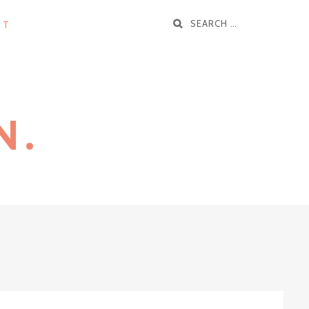
Search
UT
for:
N.