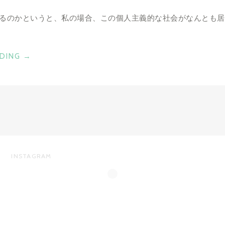
るのかというと、私の場合、この個人主義的な社会がなんとも居
"わ
ADING
→
た
し
が
ヨ
ー
ロ
ッ
INSTAGRAM
パ
に
残
る
理