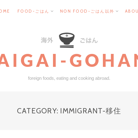
EXPAND
EXPAND
OME
FOOD-ごはん
NON FOOD-ごはん以外
ABO
CHILD
CHILD
MENU
MENU
AIGAI-GOHA
foreign foods, eating and cooking abroad.
CATEGORY: IMMIGRANT-移住